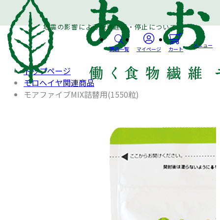
地震の影響による配達遅延・停止について
メニュー
商品一覧
マイページ
カート
トップページ
モロヘイヤ関連商品
モアファイブMIX詰替用(1550粒)