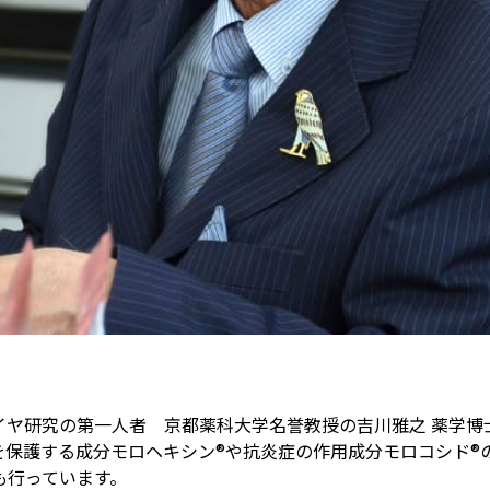
イヤ研究の第一人者 京都薬科大学名誉教授の吉川雅之 薬学博
を保護する成分モロヘキシン®や抗炎症の作用成分モロコシド®
も行っています。