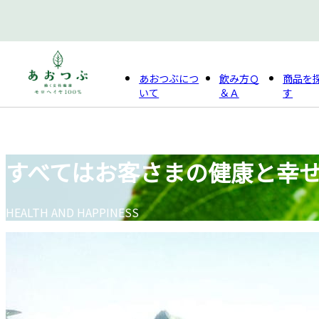
あおつぶに
つ
飲み方
Ｑ
商品を
いて
＆Ａ
す
すべてはお客さまの健康と幸
HEALTH AND HAPPINESS