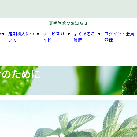
地震の影響による配達遅延・停止について
探
定期購入
につ
サービスガ
よくある
ご
ログイン・
会員
いて
イド
質問
登録
せのために