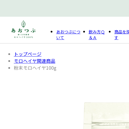
あおつぶに
つ
飲み方
Ｑ
商品を
いて
＆Ａ
す
トップページ
モロヘイヤ関連商品
粉末モロヘイヤ100g