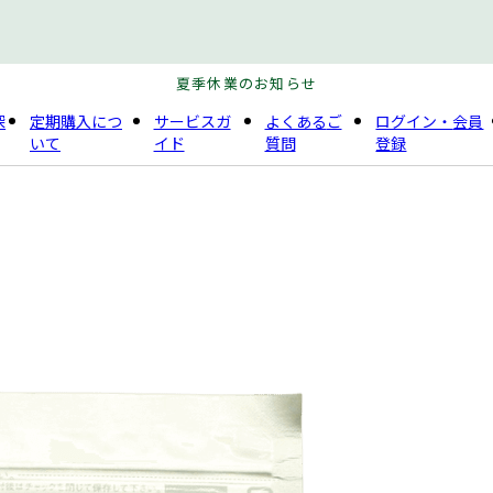
夏季休業のお知らせ
探
定期購入
につ
サービスガ
よくある
ご
ログイン・
会員
いて
イド
質問
登録